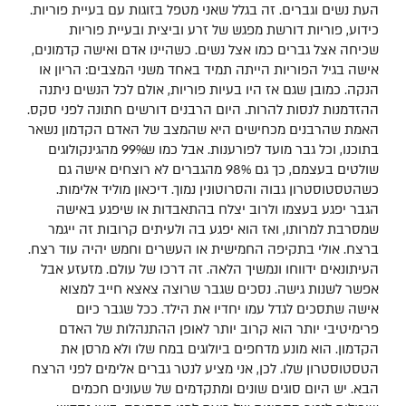
העת נשים וגברים. זה בגלל שאני מטפל בזוגות עם בעיית פוריות.
כידוע, פוריות דורשת מפגש של זרע וביצית ובעיית פוריות
שכיחה אצל גברים כמו אצל נשים. כשהיינו אדם ואישה קדמונים,
אישה בגיל הפוריות הייתה תמיד באחד משני המצבים: הריון או
הנקה. כמובן שגם אז היו בעיות פוריות, אולם לכל הנשים ניתנה
ההזדמנות לנסות להרות. היום הרבנים דורשים חתונה לפני סקס.
האמת שהרבנים מכחישים היא שהמצב של האדם הקדמון נשאר
בתוכנו, וכל גבר מועד לפורענות. אבל כמו ש99% מהגינקולוגים
שולטים בעצמם, כך גם 98% מהגברים לא רוצחים אישה גם
כשהטסטוסטרון גבוה והסרוטונין נמוך. דיכאון מוליד אלימות.
הגבר יפגע בעצמו ולרוב יצלח בהתאבדות או שיפגע באישה
שמסרבת למרותו, ואז הוא יפגע בה ולעיתים קרובות זה ייגמר
ברצח. אולי בתקיפה החמישית או העשרים וחמש יהיה עוד רצח.
העיתונאים ידווחו ונמשיך הלאה. זה דרכו של עולם. מזעזע אבל
אפשר לשנות גישה. נסכים שגבר שרוצה צאצא חייב למצוא
אישה שתסכים לגדל עמו יחדיו את הילד. ככל שגבר כיום
פרימיטיבי יותר הוא קרוב יותר לאופן ההתנהלות של האדם
הקדמון. הוא מונע מדחפים ביולוגים במח שלו ולא מרסן את
הטסטוסטרון שלו. לכן, אני מציע לנטר גברים אלימים לפני הרצח
הבא. יש היום סוגים שונים ומתקדמים של שעונים חכמים