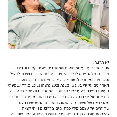
לא תרצח.
אני כועס. כועס על עיתונאים שמסקרים פוליטיקאים וגנבים
ו'שוכחים' להתייחס לדיבר היחיד בעשרת הדברות שיכול להציל
נפש חיה, 'לא תרצח'. עוד אישה או שתיים נרצחו בשבועות
האחרונים על ידי בני זוגן. בשנת 2021 נרצחו 21 נשים. זה נשמע לי
טעות בספירה. לצערי אני חושש כי המספר גבוה יותר. כל אישה
שנרצחת על ידי גבר זה רצח אישה ויש כנראה מספר רב יותר של
מקרי רצח של נשים מזה הנקוב. המקרים המזעזעים הללו
שחוזרים על עצמם מידי כמה ימים, מדרבנים אותי לצאת
למלחמת חורמה כנגד תופעת 'רצח נשים'. כגינקולוג אני פוגש כל