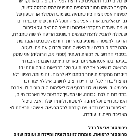
שיכולים לנטר תסמינים של רוצח לפני התקיפה. בואו נקדיש
תקציב כלשהו מתוך הכספים המופנים למס הכנסה למשל,
לפיתוח אפליקציה כזו שתהיה בשימוש הסלולר או השעון של
גברים אלימים. אותה אפליקציה תוכל לזהות שינויים במדדים
שונים שיוגדרו כמקדמי אלימות ותייצר התראה על אלימות
שעלולה להוביל לרצח לגורמים השונים: הודעה לאישה שתברח,
הודעה למשטרה שתגיע במהירות והודעה לשכנים המבקשת
מהם לדפוק בדלת של האישה ממול ולבדוק אם ניתן לעזור.
בספרי החדש: על רפואת העתיד (ספרי ניב, הרצליה) אני עוסק
בעיקר בטראנסהומאניזם ובאריכות ימים. השבוע העברתי
הרצאה בנושא כיצד לחיות עד 120 בבריאות טובה ונתתי 10
דיברות מתקדמות יותר מסתם 'לא לרצוח'. זה מיותר. הציווי "לא
תרצח" ברור לכל, כך היינו רוצים לחשוב, אילולא יצור זכר
פרימיטיבי שאינו שולט בדחף שלו לאלימות היה מוכיח לנו אחרת
בתדירות הולכת וגבוהה. אני ממשיך להרצות על הארכת חיים,
הערכת חיים ועל אהבה לאנושות ולעתיד שלה. אבל טיפול
באלימות גברים נגד נשים קודמת לכל הרצאה. אישה שנרצחת לא
מאריכה חיים. זו עובדה.
פרופסור אריאל רבל
פרופסור לרפואה, מומחה לגינקולוגיה ומיילדות ועוסק שנים