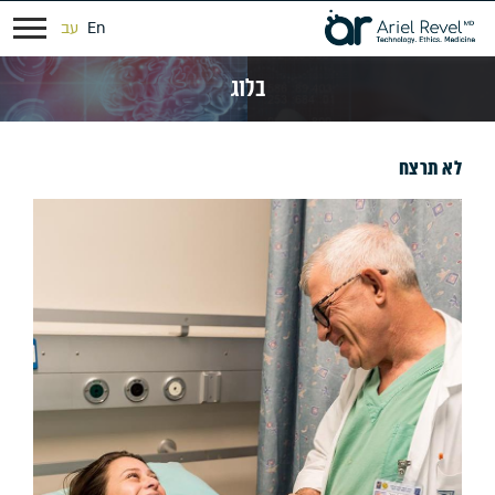
En
עב
בלוג
לא תרצח